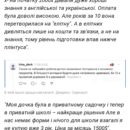
х- на початку 2000х давали дуже хороші
знання з англійської та української. Оплата
була доволі високою. Але років за 10 вона
перетворилася на "елітну". А в елітних
дивляться лише на кошти та зв'язки, а не на
знання, тому рівень підготовки впав нижче
плінтуса".
"Моя дочка була в приватному садочку і тепер
в приватній школі – найкраще рішення Але в
нас немає форми і нічого для школи взагалі я
не купую вже 3 рік. Ціна за місяць 1500$".