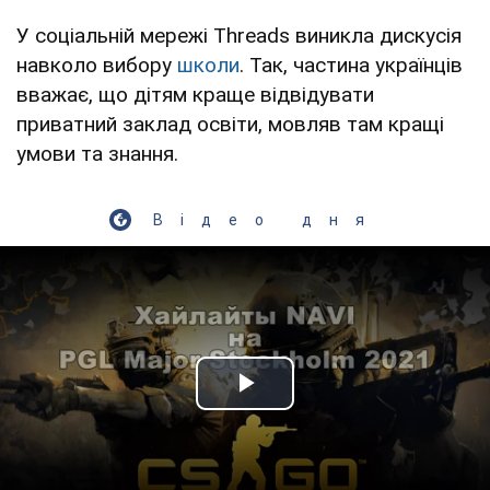
У соціальній мережі Тhreads виникла дискусія
навколо вибору
школи
. Так, частина українців
вважає, що дітям краще відвідувати
приватний заклад освіти, мовляв там кращі
умови та знання.
Відео дня
Play Video