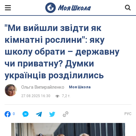
"Ми вийшли звідти як
кімнатні рослини": яку
школу обрати – державну
чи приватну? Думки
українців розділились
Ольга Випирайленко
Моя Школа
27.08.2025 16:30
7,2 т.
0
РУС