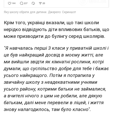
Крім того, українці вказали, що такі школи
нерідко відвідують діти впливових батьків, що
може призводити до булінгу серед школярів.
"Я навчалась перші 3 класи у приватній школі і
це був найкращий досвід в моєму житті, але
ми вийшли звідти як кімнатні рослини, котрі
думали, що суспільство добре для тебе і бажає
усього найкращого. Потім я потрапила у
звичайну школу з неадекватними учнями
усього району, котрими батьки не займалися,
а вчителі нічого з цим не робили, але дякую
батькам, далі мене перевели в ліцей, і життя
знову налагодилось, там було класно".