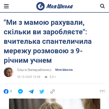
"Ми з мамою рахували,
скільки ви заробляєте":
вчителька спантеличила
мережу розмовою з 9-
річним учнем
Ольга Випирайленко
Моя Школа
30.10.2025 15:08
5,0 т.
0
РУС