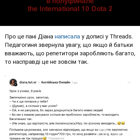
Про це пані Діана
написала
у дописі у Тhreads.
Педагогиня звернула увагу, що якщо й батьки
вважають, що репетитори заробляють багато,
то насправді це не зовсім так.