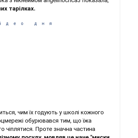
рка з нікнеймом angelinochca3 показала,
них тарілках.
ідео дня
иться, чим їх годують у школі кожного
соцмережі обурювався тим, що їжа
о чіплятися. Проте значна частина
лізному посуду, мовляв це наче "миски