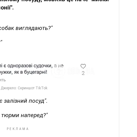
нії".
 собак виглядають?"
"
є залізний посуд".
то тюрми наперед?"