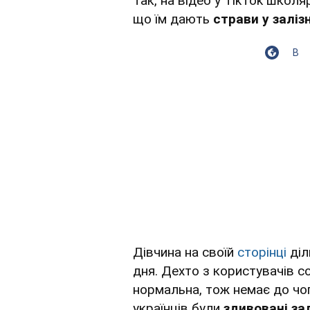
Так, на відео у TikTok школя
що їм дають
страви у заліз
В
Дівчина на своїй
сторінці
діл
дня. Дехто з користувачів 
нормальна, тож немає до чог
українців були
здивовані за