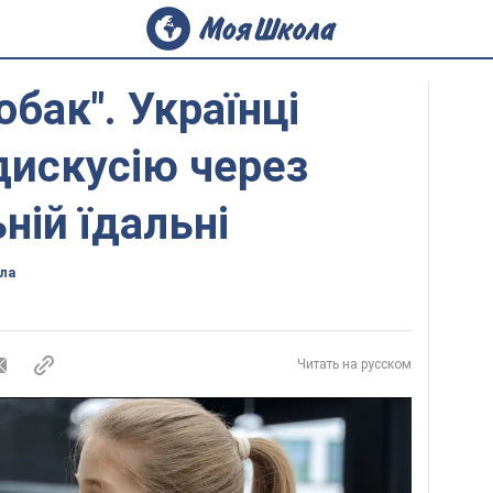
бак". Українці
дискусію через
ній їдальні
ла
Читать на русском