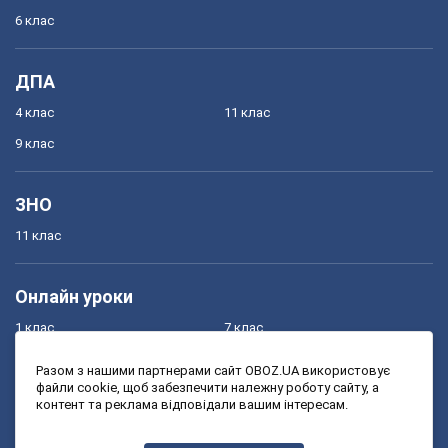
6 клас
ДПА
4 клас
11 клас
9 клас
ЗНО
11 клас
Онлайн уроки
1 клас
7 клас
2 клас
8 клас
Разом з нашими партнерами сайт OBOZ.UA використовує
файли cookie, щоб забезпечити належну роботу сайту, а
3 клас
9 клас
контент та реклама відповідали вашим інтересам.
4 клас
10 клас