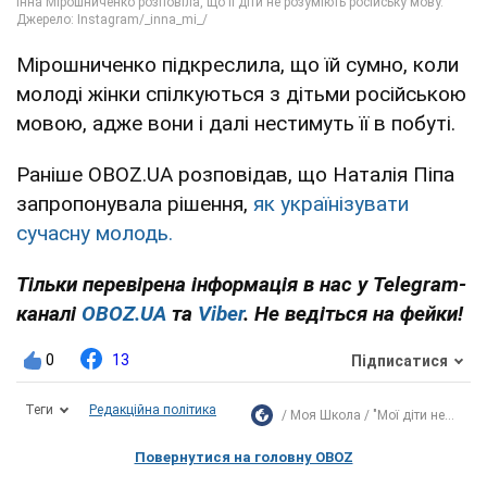
Мірошниченко підкреслила, що їй сумно, коли
молоді жінки спілкуються з дітьми російською
мовою, адже вони і далі нестимуть її в побуті.
Раніше OBOZ.UA розповідав, що Наталія Піпа
запропонувала рішення,
як українізувати
сучасну молодь.
Тільки перевірена інформація в нас у Telegram-
каналі
OBOZ.UA
та
Viber
. Не ведіться на фейки!
0
13
Підписатися
Теги
Редакційна політика
Моя Школа
"Мої діти не...
Повернутися на головну OBOZ