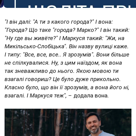
"І він далі: "А ти з какого города?" І вона:
"Города? Що таке "города? Марко?" І він такий:
"Ну где вы живёте?" І Маркуся такий: "Жи, на
Микільсько-Слобіцька". Він назву вулиці каже.
І типу: "Все, все, все.. Я зрозумів". Вони більше
не спілкувалися. Ну, з цим наїздом, як вона
так зневажливо до нього. Якою мовою ти
взагалі говориш? Це було дуже прикольно.
Класно було, що він її зрозумів, а вона його ні,
взагалі. І Маркуся теж",
– додала вона.