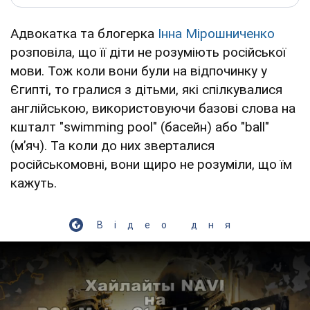
Адвокатка та блогерка
Інна Мірошниченко
розповіла, що її діти не розуміють російської
мови. Тож коли вони були на відпочинку у
Єгипті, то гралися з дітьми, які спілкувалися
англійською, використовуючи базові слова на
кшталт "swimming pool" (басейн) або "ball"
(мʼяч). Та коли до них зверталися
російськомовні, вони щиро не розуміли, що їм
кажуть.
Відео дня