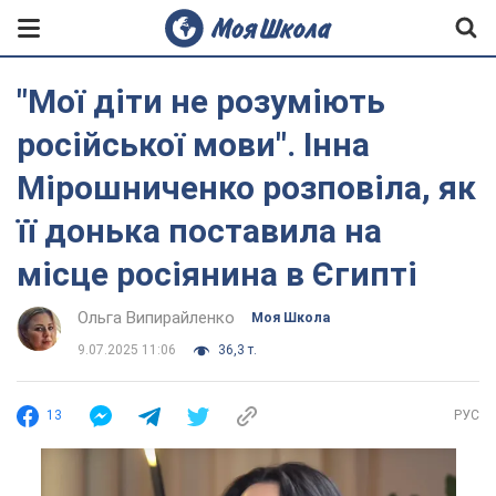
"Мої діти не розуміють
російської мови". Інна
Мірошниченко розповіла, як
її донька поставила на
місце росіянина в Єгипті
Ольга Випирайленко
Моя Школа
9.07.2025 11:06
36,3 т.
13
РУС