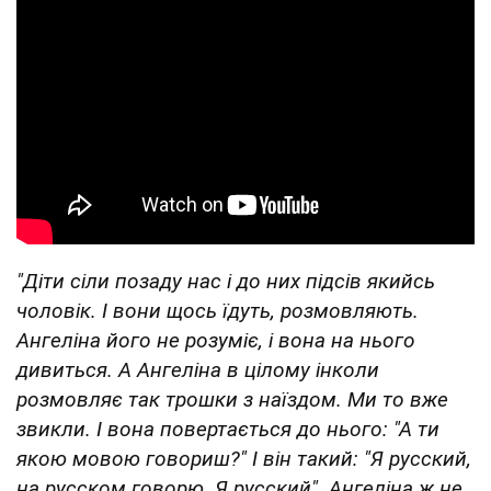
"Діти сіли позаду нас і до них підсів якийсь
чоловік. І вони щось їдуть, розмовляють.
Ангеліна його не розуміє, і вона на нього
дивиться. А Ангеліна в цілому інколи
розмовляє так трошки з наїздом. Ми то вже
звикли. І вона повертається до нього: "А ти
якою мовою говориш?" І він такий: "Я русский,
на русском говорю. Я русский". Ангеліна ж не