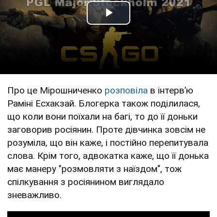
Play Video
Про це Мірошниченко
розповіла
в інтервʼю
Раміні Есхакзай. Блогерка також поділилася,
що коли вони поїхали на багі, то до її доньки
заговорив росіянин. Проте дівчинка зовсім не
розуміла, що він каже, і постійно перепитувала
слова. Крім того, адвокатка каже, що її донька
має манеру "розмовляти з наїздом", тож
спілкування з росіянином виглядало
зневажливо.