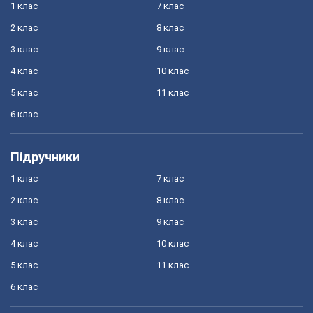
OBOZ.UA
Суспільство
Моя Школа
Всі новини
Світ
Новини освіти
Спорт
ГДЗ
1 клас
7 клас
2 клас
8 клас
3 клас
9 клас
4 клас
10 клас
5 клас
11 клас
6 клас