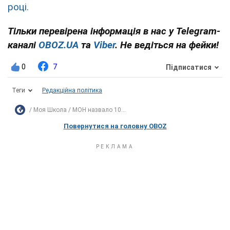
Раніше OBOZ.UA розповідав, що МОН назвало
топ-10 вишів
за кількістю вступників у 2025
році.
Тільки перевірена інформація в нас у Telegram-
каналі
OBOZ.UA
та
Viber
. Не ведіться на фейки!
0
7
Підписатися
Теги
Редакційна політика