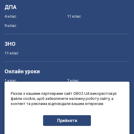
Підручники
1 клас
7 клас
2 клас
8 клас
3 клас
9 клас
4 клас
10 клас
5 клас
11 клас
6 клас
ДПА
4 клас
11 клас
Разом з нашими партнерами сайт OBOZ.UA використовує
файли cookie, щоб забезпечити належну роботу сайту, а
9 клас
контент та реклама відповідали вашим інтересам.
ЗНО
Прийняти
11 клас