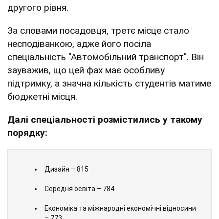
Про це Шаров
повідомив
під час засідання
круглого столу в Укрінформ. Так, на першому
місці опинилася "Психологія", де
першокурсникам надано 1867 грантів, з яких
1634 – першого рівня і 233 – другого. На
другій сходинці "Право" – 1111 грантів, усі
другого рівня.
За словами посадовця, третє місце стало
несподіванкою, адже його посіла
спеціальність "Автомобільний транспорт". Він
зауважив, що цей фах має особливу
підтримку, а значна кількість студентів матиме