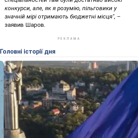
Медицина – 588
Комп'ютерні науки – 585
"Несподіванка, третє місце – "Автомобільний
транспорт". Це спеціальність з особливою
підтримкою. Там право на гранти виникає на
особливих умовах, не при 150, а при 140 балах
з двох предметів. Серед транспортних
спеціальностей там були достатньо високі
конкурси, але, як я розумію, пільговики у
значній мірі отримають бюджетні місця",
–
заявив Шаров.
Головні історії дня