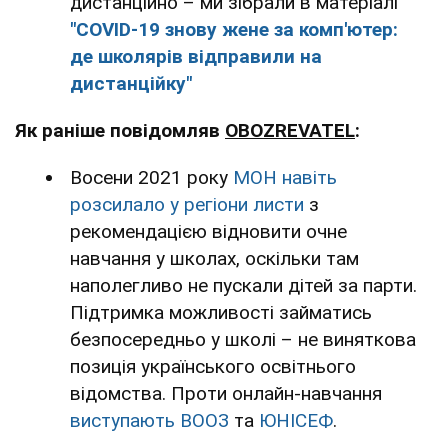
дистанційно – ми зібрали в матеріалі
"COVID-19 знову жене за комп'ютер:
де школярів відправили на
дистанційку"
Як раніше повідомляв
OBOZREVATEL
:
Восени 2021 року
МОН навіть
розсилало у регіони листи
з
рекомендацією відновити очне
навчання у школах, оскільки там
наполегливо не пускали дітей за парти.
Підтримка можливості займатись
безпосередньо у школі – не виняткова
позиція українського освітнього
відомства. Проти онлайн-навчання
виступають ВООЗ
та
ЮНІСЕФ
.