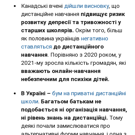
Канадські вчені
дійшли висновку
, що
дистанційне навчання
підвищує ризик
розвитку депресії та тривожності у
старших школярів.
Окрім того, більш
як половина українців
негативно
ставляться
до дистанційного
навчання
. Порівняно з 2020 роком, у
2021-му зросла кількість громадян, які
вважають онлайн-навчання
небезпечним для психіки дітей.
В Україні –
бум на приватні дистанційні
школи
.
Багатьом
батькам не
подобається ні організація навчання,
ні рівень знань на дистанційці.
Тому
деякі почали замислюватися про
альтернативні форми навчання, і одна з