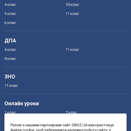
4 клас
10 клас
5 клас
11 клас
6 клас
ДПА
4 клас
11 клас
9 клас
ЗНО
11 клас
Онлайн уроки
1 клас
7 клас
2 клас
8 клас
Разом з нашими партнерами сайт OBOZ.UA використовує
файли cookie, щоб забезпечити належну роботу сайту, а
3 клас
9 клас