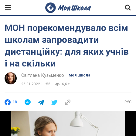
МОН порекомендувало всім
школам запровадити
дистанційку: для яких учнів
і на скільки
Світлана Кузьменко
Моя Школа
26.01.2022 11:55
6,6 т.
18
РУС