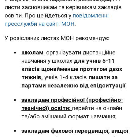
листи засновникам та керівникам закладів
освіти. Про це йдеться у
повідомленні
пресслужби на сайті МОН
.
У розісланих листах МОН рекомендує:
школам
: організувати дистанційне
навчання у школах
для учнів 5-11
класів
щонайменше протягом двох
тижнів,
учнів 1-4 класів
лишати за
партами незалежно від епідситуації
;
закладам професійної (професійно-
технічної) освіти:
перейти на онлайн
та/або змішаний формат навчання;
закладам фахової передвищої, вищої