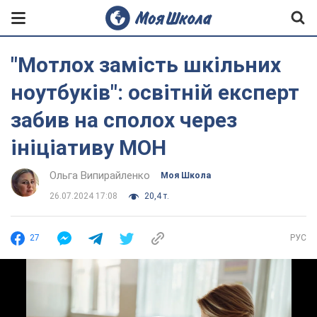
"Мотлох замість шкільних
ноутбуків": освітній експерт
забив на сполох через
ініціативу МОН
Ольга Випирайленко
Моя Школа
26.07.2024 17:08
20,4 т.
27
РУС