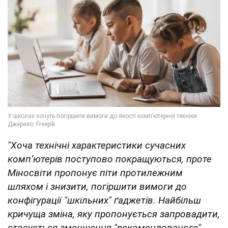
"Хоча технічні характеристики сучасних
комп’ютерів поступово покращуються, проте
Міносвіти пропонує піти протилежним
шляхом і знизити, погіршити вимоги до
конфігурації "шкільних" ґаджетів. Найбільш
кричуща зміна, яку пропонується запровадити,
стосується зменшення "рекомендованого"