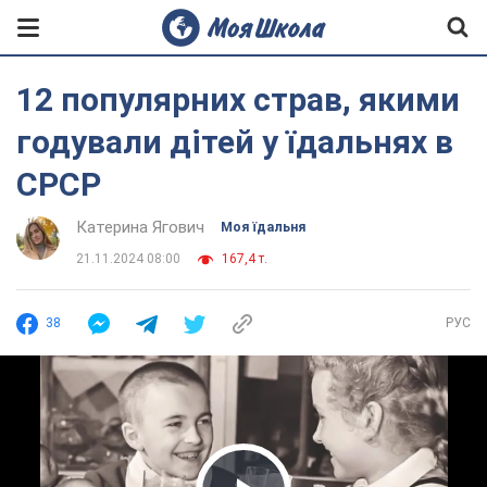
12 популярних страв, якими
годували дітей у їдальнях в
СРСР
Катерина Ягович
Моя їдальня
21.11.2024 08:00
167,4 т.
38
РУС