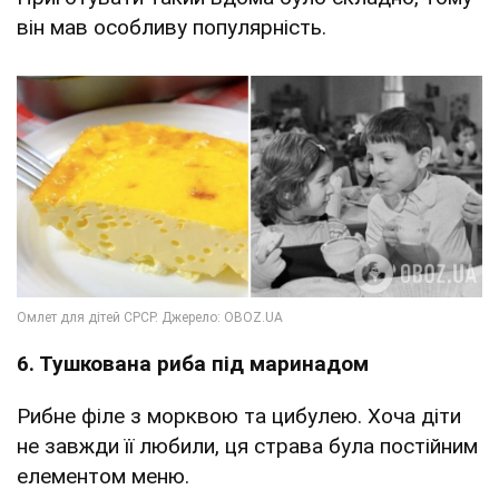
він мав особливу популярність.
6. Тушкована риба під маринадом
Рибне філе з морквою та цибулею. Хоча діти
не завжди її любили, ця страва була постійним
елементом меню.