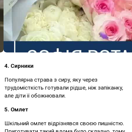
4. Сирники
Популярна страва з сиру, яку через
трудомісткість готували рідше, ніж запіканку,
але діти її обожнювали.
5. Омлет
Шкільний омлет відрізнявся своєю пишністю.
Приготувати такий вдома було складно, тому