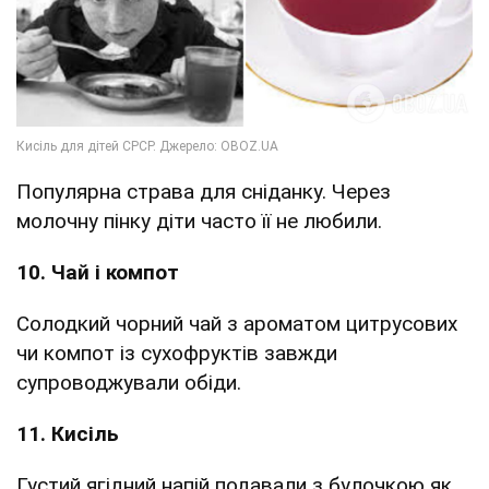
Популярна страва для сніданку. Через
молочну пінку діти часто її не любили.
10. Чай і компот
Солодкий чорний чай з ароматом цитрусових
чи компот із сухофруктів завжди
супроводжували обіди.
11. Кисіль
Густий ягідний напій подавали з булочкою як