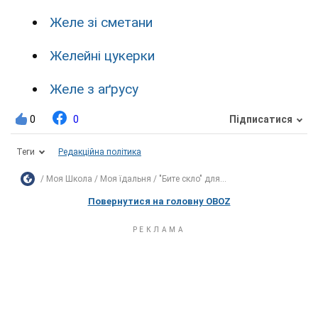
Желе зі сметани
Желейні цукерки
Желе з аґрусу
0
0
Підписатися
Теги
Редакційна політика
Моя Школа
Моя їдальня
"Бите скло" для...
Повернутися на головну OBOZ