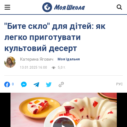
"Бите скло" для дітей: як
легко приготувати
культовий десерт
Катерина Ягович
Моя їдальня
13.01.2025 16:00
5,0 т.
0
РУС