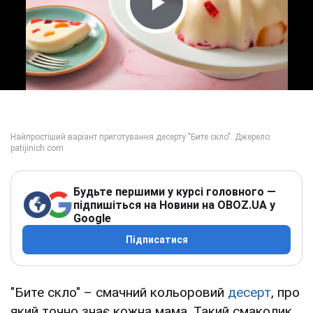
Play Video
Будьте першими у курсі головного —
підпишіться на Новини на OBOZ.UA у
Google
Підписатися
"Бите скло" – смачний кольоровий
десерт
, про
який точно знає кожна мама. Такий смаколик