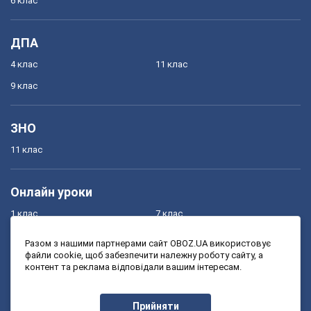
6 клас
ДПА
4 клас
11 клас
9 клас
ЗНО
11 клас
Онлайн уроки
1 клас
7 клас
2 клас
8 клас
Разом з нашими партнерами сайт OBOZ.UA використовує
файли cookie, щоб забезпечити належну роботу сайту, а
3 клас
9 клас
контент та реклама відповідали вашим інтересам.
4 клас
10 клас
5 клас
11 клас
Прийняти