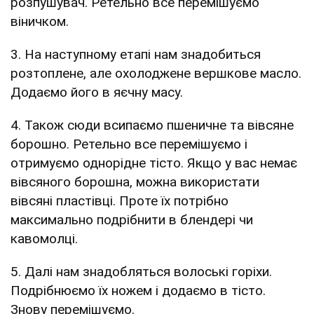
розпушувач. Ретельно все перемішуємо
віничком.
3. На наступному етапі нам знадобиться
розтоплене, але охолоджене вершкове масло.
Додаємо його в яєчну масу.
4. Також сюди всипаємо пшеничне та вівсяне
борошно. Ретельно все перемішуємо і
отримуємо однорідне тісто. Якщо у вас немає
вівсяного борошна, можна використати
вівсяні пластівці. Проте їх потрібно
максимально подрібнити в блендері чи
кавомолці.
5. Далі нам знадобляться волоські горіхи.
Подрібнюємо їх ножем і додаємо в тісто.
Знову перемішуємо.