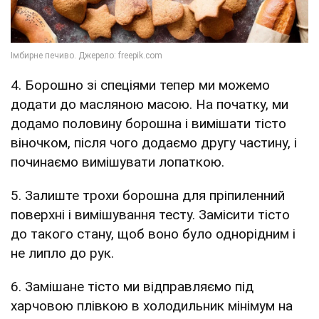
4. Борошно зі спеціями тепер ми можемо
додати до масляною масою. На початку, ми
додамо половину борошна і вимішати тісто
віночком, після чого додаємо другу частину, і
починаємо вимішувати лопаткою.
5. Залиште трохи борошна для пріпиленний
поверхні і вимішування тесту. Замісити тісто
до такого стану, щоб воно було однорідним і
не липло до рук.
6. Замішане тісто ми відправляємо під
харчовою плівкою в холодильник мінімум на