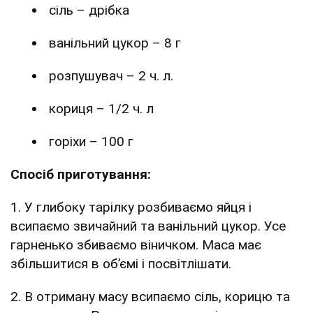
сіль – дрібка
ванільний цукор – 8 г
розпушувач – 2 ч. л.
кориця – 1/2 ч. л
горіхи – 100 г
Спосіб приготування:
1. У глибоку тарілку розбиваємо яйця і
всипаємо звичайний та ванільний цукор. Усе
гарненько збиваємо віничком. Маса має
збільшитися в об’ємі і посвітлішати.
2. В отриману масу всипаємо сіль, корицю та