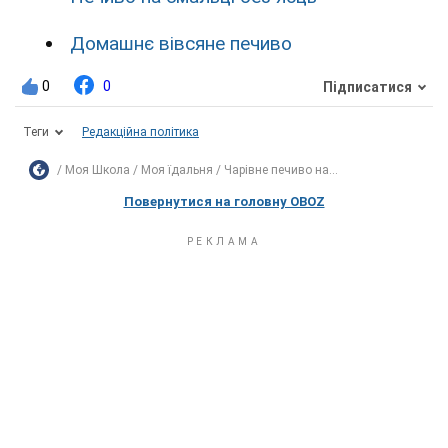
Домашнє вівсяне печиво
0
0
Підписатися
Теги
Редакційна політика
Моя Школа
Моя їдальня
Чарівне печиво на...
Повернутися на головну OBOZ