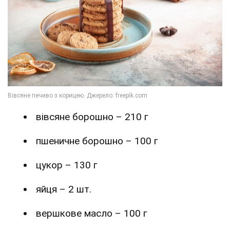
вівсяне борошно – 210 г
пшеничне борошно – 100 г
цукор – 130 г
яйця – 2 шт.
вершкове масло – 100 г