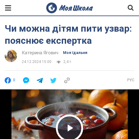
Чи можна дітям пити узвар:
пояснює експертка
Катерина Ягович
Моя їдальня
24.12.2024 15:00
2,4 т.
0
РУС