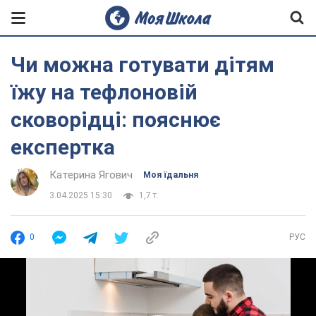
Чи можна готувати дітям
їжу на тефлоновій
сковорідці: пояснює
експертка
Катерина Ягович
Моя їдальня
3.04.2025 15:30
1,7 т.
0
РУС