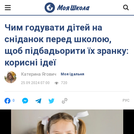
Чим годувати дітей на
сніданок перед школою,
щоб підбадьорити їх зранку:
корисні ідеї
Катерина Ягович
Моя їдальня
25.09.2024 07:00
720
0
РУС