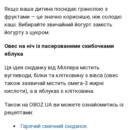
Якщо ваша дитина поснідає гранолою з
фруктами — це значно корисніше, ніж солодкі
каші. Вибирайте звичайний йогурт замість
йогурту з цукром.
Овес на ніч із пасерованими скибочками
яблука
Ця ідея сніданку від Міллера містить
вуглеводи, білки та клітковину з вівса (овес
також зазвичай містить омега-3 жирні
кислоти), а в яблуках є клітковина.
Також на OBOZ.UA ви можете ознайомитись із
рецептами:
Гарячий смачний сніданок