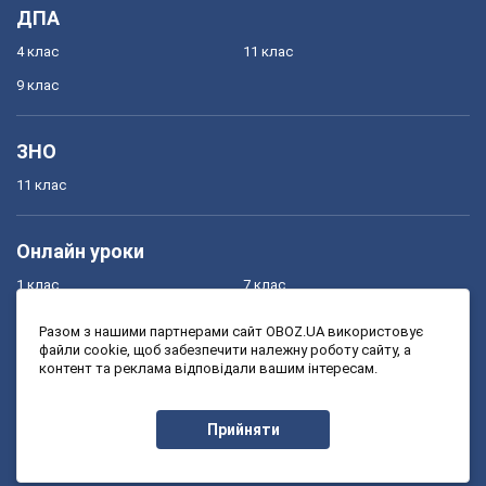
ДПА
4 клас
11 клас
9 клас
ЗНО
11 клас
Онлайн уроки
1 клас
7 клас
2 клас
8 клас
Разом з нашими партнерами сайт OBOZ.UA використовує
файли cookie, щоб забезпечити належну роботу сайту, а
3 клас
9 клас
контент та реклама відповідали вашим інтересам.
4 клас
10 клас
5 клас
11 клас
Прийняти
6 клас