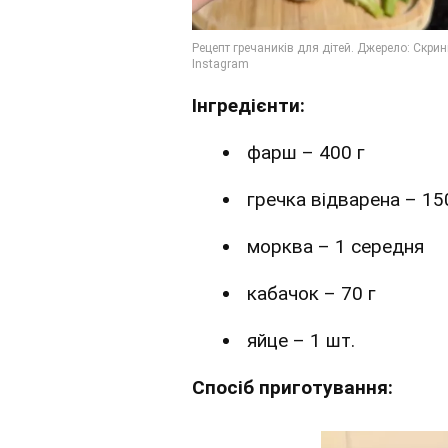
Інгредієнти:
фарш – 400 г
гречка відварена – 15
морква – 1 середня
кабачок – 70 г
яйце – 1 шт.
Спосіб приготування: