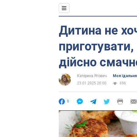
Дитина не хоч
приготувати,
дійсно смач
Катерина Ягович
Моя їдальня
23.01.2025 20:00
696
0