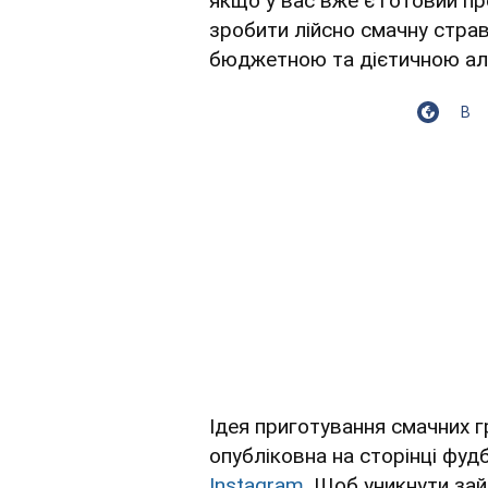
якщо у вас вже є готовий пр
зробити лійсно смачну страв
бюджетною та дієтичною ал
В
Ідея приготування смачних г
опубліковна на сторінці фуд
Instagram
. Щоб уникнути за