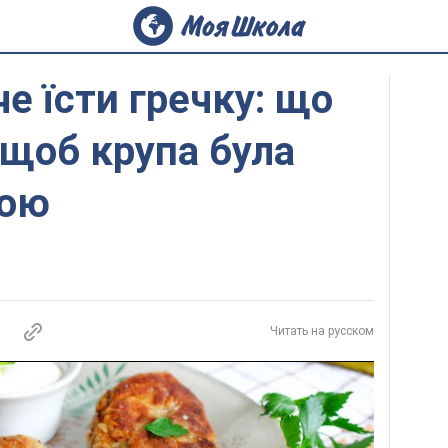
е їсти гречку: що
 щоб крупа була
ною
Читать на русском