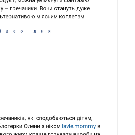
одукт, можна увімкнути фантазію і
у – гречаники. Вони стануть дуже
ьтернативою м'ясним котлетам.
ідео дня
речаників, які сподобаються дітям,
блогерки Олени з ніком
lavle.mommy
в
йвого жиру, краще готувати вироби на