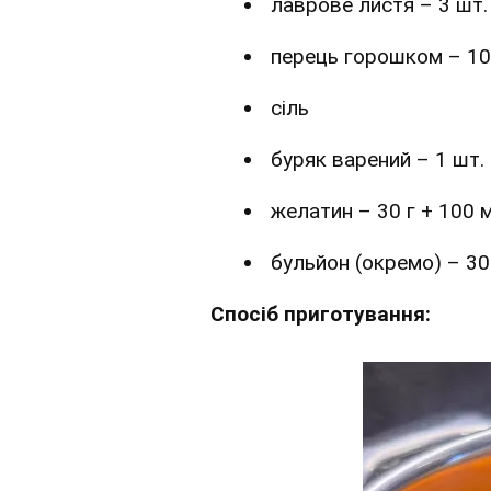
лаврове листя – 3 шт.
перець горошком – 10
сіль
буряк варений – 1 шт.
желатин – 30 г + 100 
бульйон (окремо) – 3
Спосіб приготування: