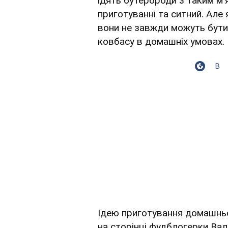
їдять бутерброди з таким м'
приготуванні та ситний. Але
вони не завжди можуть бути
ковбасу в домашніх умовах.
В
Ідею приготування домашньо
на сторінці фудблогерки Вале