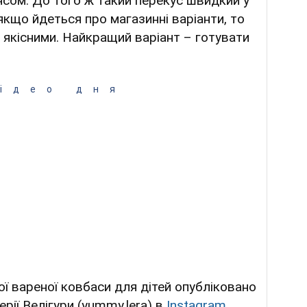
ясом. До того ж такий перекус швидкий у
 якщо йдеться про магазинні варіанти, то
 якісними. Найкращий варіант – готувати
ідео дня
ї вареної ковбаси для дітей опубліковано
рії Велігури (yummy.lera) в
Instagram
.