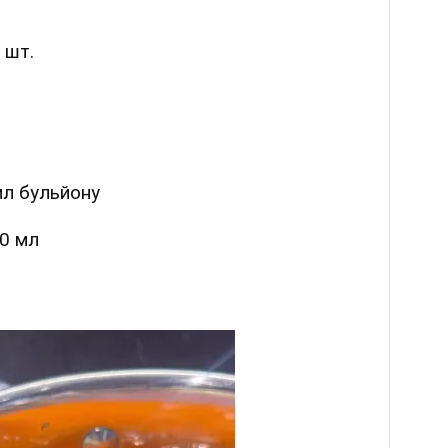
 шт.
мл бульйону
00 мл