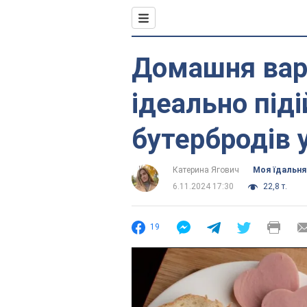
Домашня вар
ідеально під
бутербродів 
Катерина Ягович
Моя їдальня
6.11.2024 17:30
22,8 т.
19