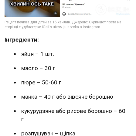
Інгредієнти:
яйця – 1 шт.
масло – 30 г
пюре – 50-60 г
манка – 40 г або вівсяне борошно
кукурудзяне або рисове борошно – 60
г
розпушувач – щіпка