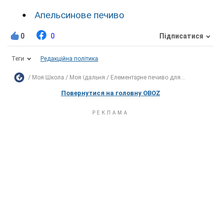
Апельсинове печиво
0
0
Підписатися
Теги
Редакційна політика
Моя Школа
Моя їдальня
Елементарне печиво для...
Повернутися на головну OBOZ