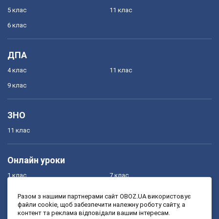
5 клас
11 клас
6 клас
ДПА
4 клас
11 клас
9 клас
ЗНО
11 клас
Онлайн уроки
1 клас
7 клас
2 клас
8 клас
Разом з нашими партнерами сайт OBOZ.UA використовує
файли cookie, щоб забезпечити належну роботу сайту, а
3 клас
9 клас
контент та реклама відповідали вашим інтересам.