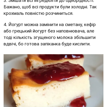
3. Змішати всі інгредієнти до однорідності.
Бажано, щоб всі продукти були холодні. Так
крохмаль повністю розчиниться.
4. Йогурт можна замінити на сметану, кефір
або грецький йогурт без наповнювача, але
тоді кількість згущеного молока збільшити
вдвічі, бо готова запіканка буде кислити.