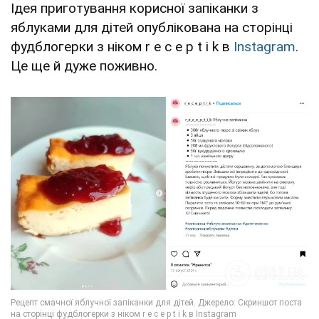
Ідея приготування корисної запіканки з
яблуками для дітей опублікована на сторінці
фудблогерки з ніком r e c e p t i k в
Instagram
.
Це ще й дуже поживно.