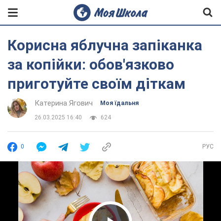
Корисна яблучна запіканка
за копійки: обов'язково
приготуйте своїм діткам
Катерина Ягович
Моя їдальня
26.03.2025 16:40
624
0
РУС