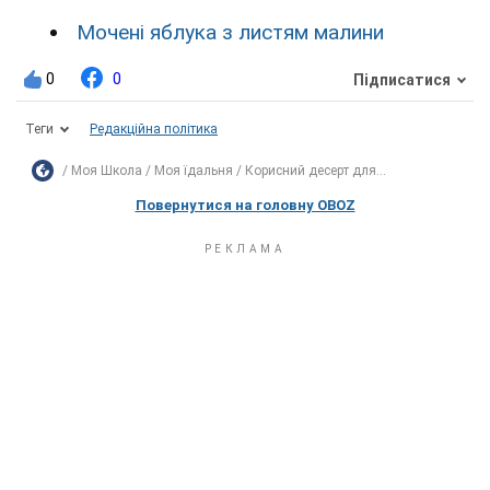
Мочені яблука з листям малини
0
0
Підписатися
Теги
Редакційна політика
Моя Школа
Моя їдальня
Корисний десерт для...
Повернутися на головну OBOZ