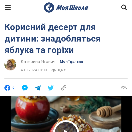
Корисний десерт для
дитини: знадобляться
яблука та горіхи
Катерина Ягович
Моя їдальня
4.10.2024 18:00
8,6 т.
0
РУС