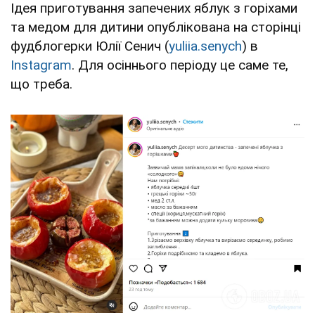
Ідея приготування запечених яблук з горіхами
та медом для дитини опублікована на сторінці
фудблогерки Юлії Сенич (
yuliia.senych
) в
Instagram
. Для осіннього періоду це саме те,
що треба.