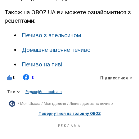
Також на OBOZ.UA ви можете ознайомитися з
рецептами:
Печиво з апельсином
Домашнє вівсяне печиво
Печиво на пиві
0
0
Підписатися
Теги
Редакційна політика
Моя Школа
Моя їдальня
Ліниве домашнє печиво ...
Повернутися на головну OBOZ