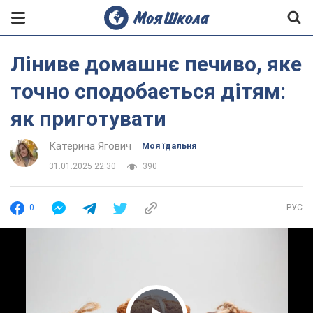
Ліниве домашнє печиво, яке
точно сподобається дітям:
як приготувати
Катерина Ягович
Моя їдальня
31.01.2025 22:30
390
0
РУС