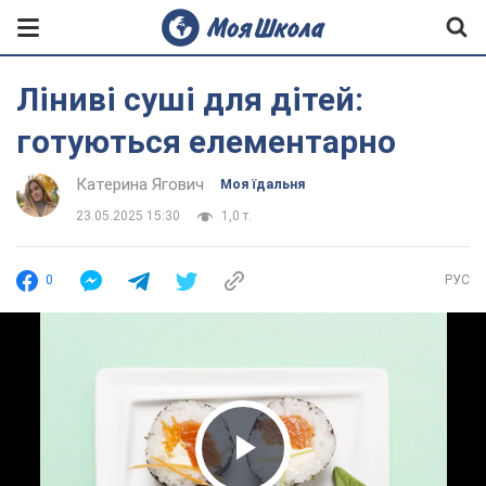
Ліниві суші для дітей:
готуються елементарно
Катерина Ягович
Моя їдальня
23.05.2025 15:30
1,0 т.
0
РУС