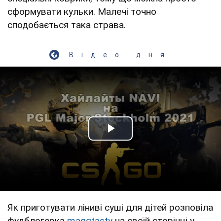
сформувати кульки. Малечі точно
сподобається така страва.
Відео дня
Play Video
Як приготувати ліниві суші для дітей розповіла
фудблогерка
maggtasty
на своїй сторінці у