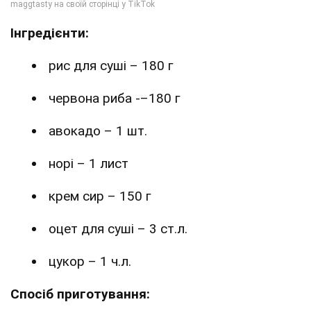
Інгредієнти:
рис для суші – 180 г
червона риба -–180 г
авокадо – 1 шт.
норі – 1 лист
крем сир – 150 г
оцет для суші – 3 ст.л.
цукор – 1 ч.л.
Спосіб приготування: