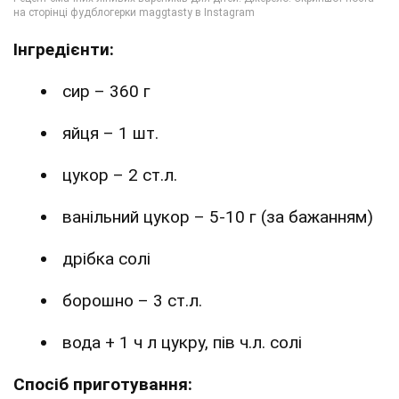
Інгредієнти:
сир – 360 г
яйця – 1 шт.
цукор – 2 ст.л.
ванільний цукор – 5-10 г (за бажанням)
дрібка солі
борошно – 3 ст.л.
вода + 1 ч л цукру, пів ч.л. солі
Спосіб приготування: