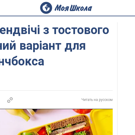
ендвічі з тостового
ний варіант для
нчбокса
Читать на русском