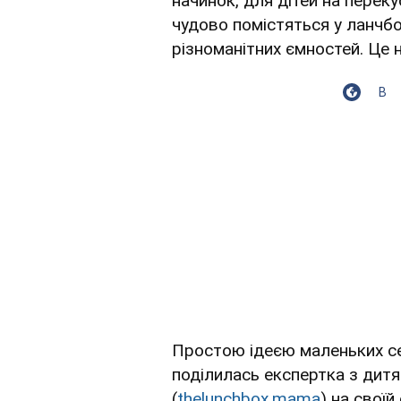
начинок, для дітей на переку
чудово помістяться у ланчбок
різноманітних ємностей. Це 
В
Простою ідеєю маленьких се
поділилась експертка з дитя
(
thelunchbox.mama
) на своїй