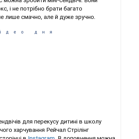
с можна зробити міні-сендвічі. Вони
с, і не потрібно брати багато
не лише смачно, але й дуже зручно.
ідео дня
ндвічів для перекусу дитині в школу
чого харчування Рейчал Стрілінг
 сторінці в
Instagram
. В доповнення можна