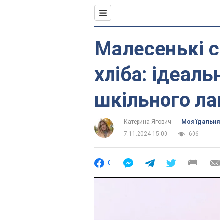
Малесенькі с
хліба: ідеаль
шкільного ла
Катерина Ягович
Моя їдальня
7.11.2024 15:00
606
0