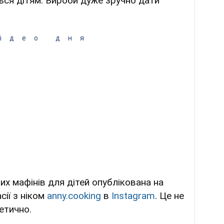
ся дітям. Вироби дуже зручно дати
ідео дня
х мафінів для дітей опублікована на
сії з ніком
anny.cooking
в
Instagram
. Це не
тетично.