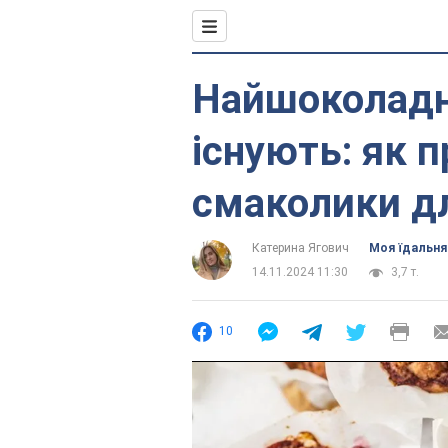
Найшоколадні
існують: як 
смаколики дл
Катерина Ягович
Моя їдальня
14.11.2024 11:30
3,7 т.
10