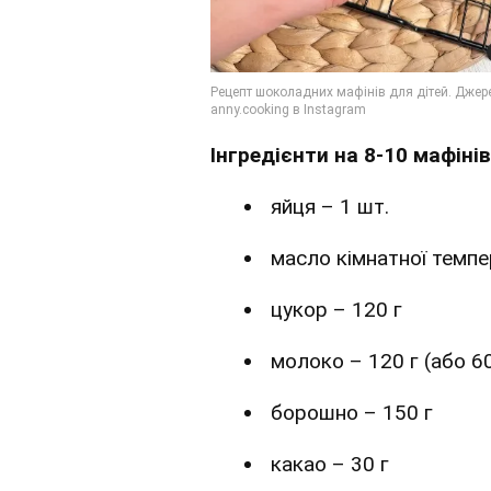
Інгредієнти
на 8-10 мафінів
яйця – 1 шт.
масло кімнатної темпе
цукор – 120 г
молоко – 120 г (або 60
борошно – 150 г
какао – 30 г