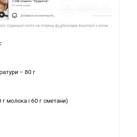
:
ратури – 80 г
 г молока і 60 г сметани)