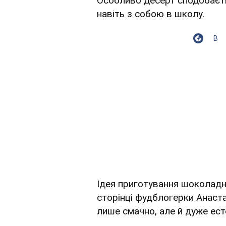
Особливо десерт сподобаєть
навіть з собою в школу.
В
Ідея приготування шоколадни
сторінці фудблогерки Анаста
лише смачно, але й дуже ес