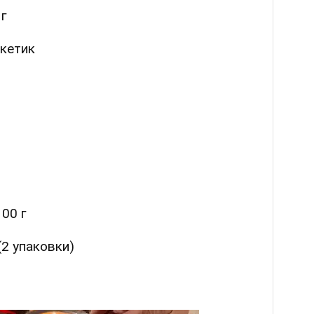
 г
акетик
00 г
(2 упаковки)