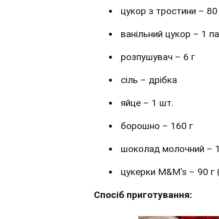
цукор з тростини – 80
ванільний цукор – 1 п
розпушувач – 6 г
сіль – дрібка
яйце – 1 шт.
борошно – 160 г
шоколад молочний – 1
цукерки M&M's – 90 г 
Спосіб приготування: