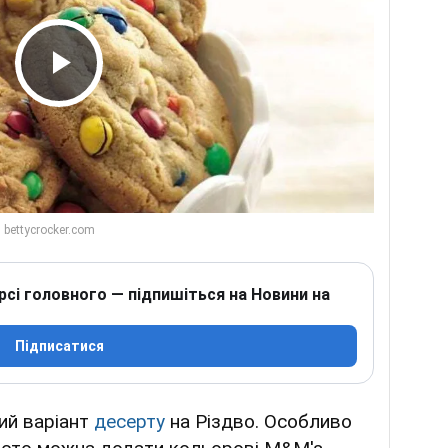
Play Video
рсі головного — підпишіться на Новини на
Підписатися
ий варіант
десерту
на Різдво. Особливо