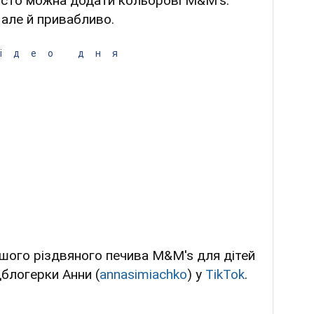
 тісто можна додати кольорові M&M's.
 але й привабливо.
ідео дня
ішого різдвяного печива M&M's для дітей
дблогерки Анни (
annasimiachko
) у
TikTok
.