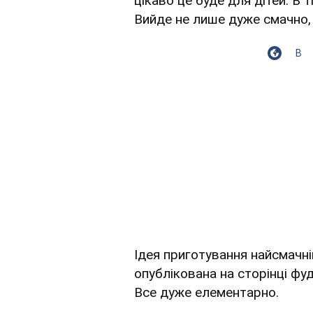
цікаво це буде для дітей. В
Вийде не лише дуже смачно,
В
Ідея приготування найсмачн
опублікована на сторінці фу
Все дуже елементарно.