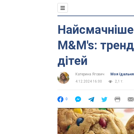
Найсмачніше 
M&M's: тренд
дітей
Катерина Ягович
Моя їдальня
4.12.2024 16:00
2,1 т.
0