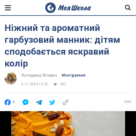
Ніжний та ароматний
гарбузовий манник: дітям
сподобається яскравий
колір
Катерина Ягович
Моя їдальня
6.11.2024 13:30
447
0
РУС