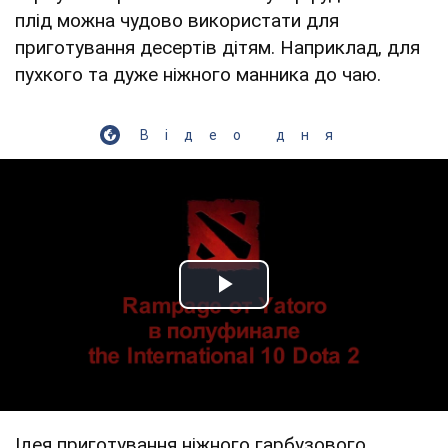
плід можна чудово використати для
приготування десертів дітям. Наприклад, для
пухкого та дуже ніжного манника до чаю.
Відео дня
Play Video
Ідея приготування ніжного гарбузового