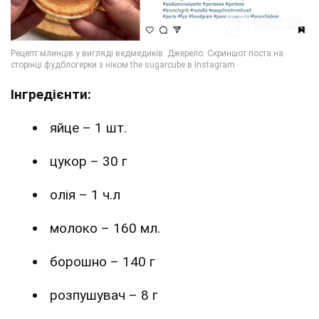
Інгредієнти:
яйце – 1 шт.
цукор – 30 г
олія – 1 ч.л
молоко – 160 мл.
борошно – 140 г
розпушувач – 8 г