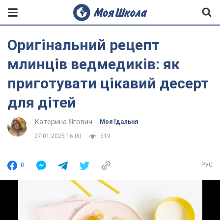
Оригінальний рецепт
млинців ведмедиків: як
приготувати цікавий десерт
для дітей
Катерина Ягович
Моя їдальня
27.01.2025 16:00
519
0
РУС