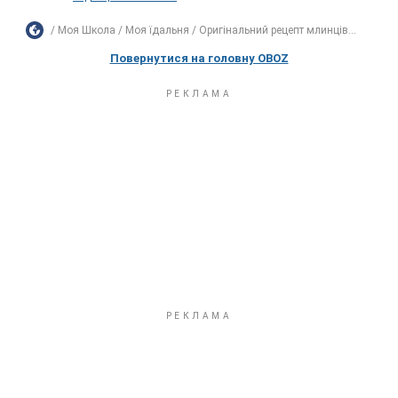
Моя Школа
Моя їдальня
Оригінальний рецепт млинців...
Повернутися на головну OBOZ