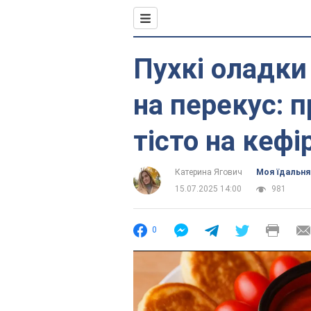
Пухкі оладки
на перекус: 
тісто на кефір
Катерина Ягович
Моя їдальня
15.07.2025 14:00
981
0