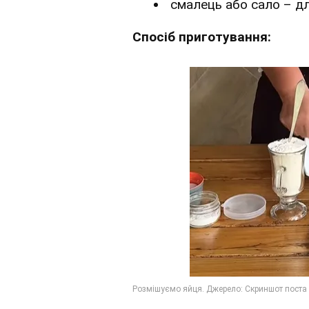
смалець або сало – д
Спосіб приготування: