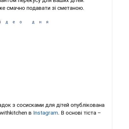
антом перекусу для ваших дітей.
е смачно подавати зі сметаною.
ідео дня
адок з сосисками для дітей опублікована
 withkitchen в
Instagram
. В основі тіста –