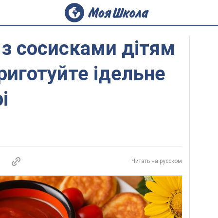
 з сосисками дітям
приготуйте ідельне
і
Читать на русском