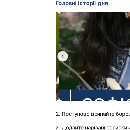
Головні історії дня
2. Поступово всипайте борош
3. Додайте нарізані сосиски