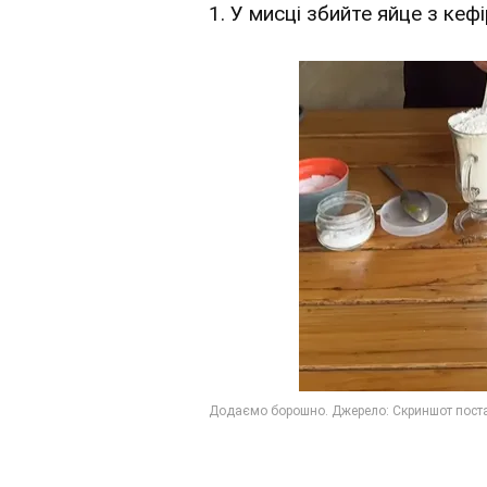
1. У мисці збийте яйце з кефі