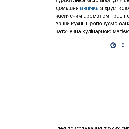
турботлива місіс Візлі для св
домашня
випічка
з хрусткою
насиченим ароматом трав і 
вашій кухні. Пропонуємо оз
натхненна кулінарною магією
В
Ідея приготування пухких си