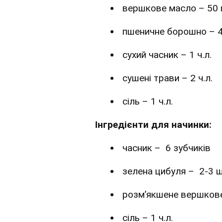
вершкове масло – 50 
пшеничне борошно – 4
сухий часник – 1 ч.л.
сушені трави – 2 ч.л.
сіль – 1 ч.л.
Інгредієнти для начинки:
часник – 6 зубчиків
зелена цибуля – 2-3 ш
розм’якшене вершкове
сіль – 1 ч.л.