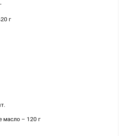
г
20 г
т.
 масло – 120 г