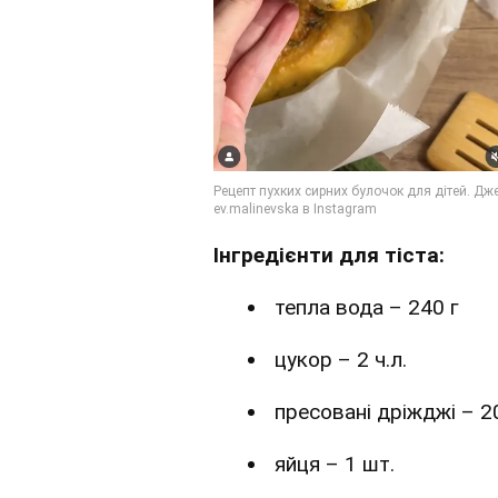
Інгредієнти для тіста:
тепла вода – 240 г
цукор – 2 ч.л.
пресовані дріжджі – 2
яйця – 1 шт.