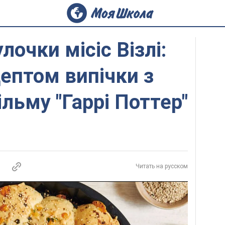
улочки місіс Візлі:
ептом випічки з
льму "Гаррі Поттер"
Читать на русском