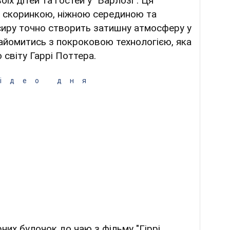
оїх дітей та гостей у "Барлозі". Ця
 скоринкою, ніжною серединою та
сиру точно створить затишну атмосферу у
найомитись з покроковою технологією, яка
 світу Гаррі Поттера.
ідео дня
рних булочок до чаю з фільму "Гіррі