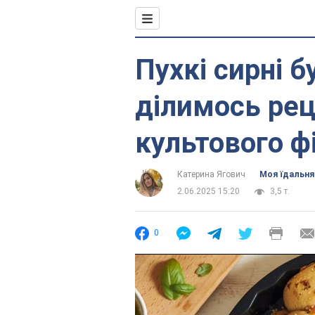
Пухкі сирні б
ділимось рец
культового фі
Катерина Ягович
Моя їдальня
2.06.2025 15:20
3,5 т.
0