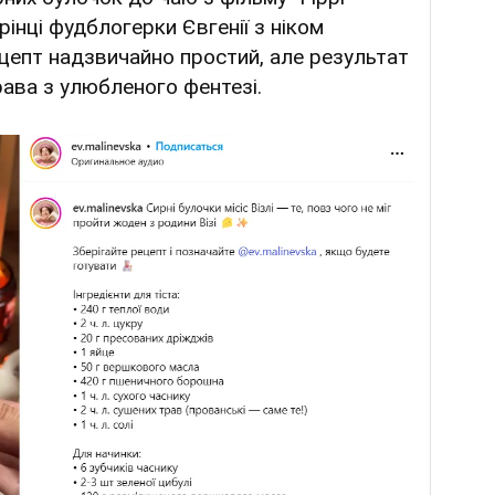
рінці фудблогерки Євгенії з ніком
ецепт надзвичайно простий, але результат
ава з улюбленого фентезі.