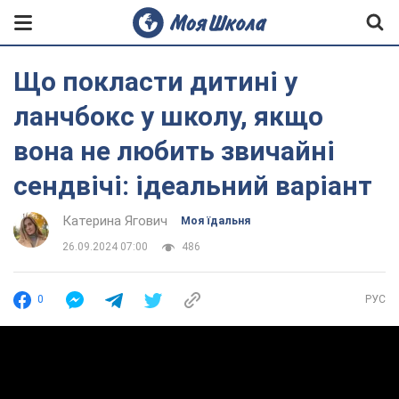
Що покласти дитині у
ланчбокс у школу, якщо
вона не любить звичайні
сендвічі: ідеальний варіант
Катерина Ягович
Моя їдальня
26.09.2024 07:00
486
0
РУС