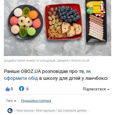
Раніше OBOZ.UA розповідав про те,
як
оформити обід
в школу для дітей у ланчбоксі
0
0
Підписатися
Теги
Редакційна політика
Моя Школа
Моя їдальня
Що покласти дитині...