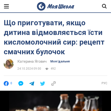
Що приготувати, якщо
дитина відмовляється їсти
кисломолочний сир: рецепт
смачних булочок
Катерина Ягович
Моя їдальня
24.10.2024 09:00
492
0
РУС