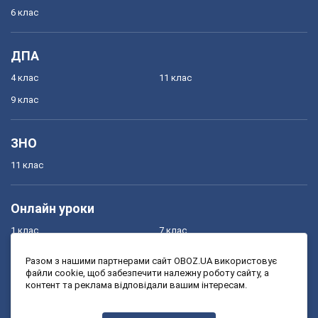
6 клас
ДПА
4 клас
11 клас
9 клас
ЗНО
11 клас
Онлайн уроки
1 клас
7 клас
2 клас
8 клас
Разом з нашими партнерами сайт OBOZ.UA використовує
файли cookie, щоб забезпечити належну роботу сайту, а
3 клас
9 клас
контент та реклама відповідали вашим інтересам.
4 клас
10 клас