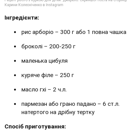
Інгредієнти:
рис арборіо – 300 г або 1 повна чашка
броколі – 200-250 г
маленька цибуля
куряче філе – 250 г
масло гхі – 2 ч.л.
пармезан або грано падано – 6 ст.л.
натертого на дрібну тертку
Спосіб приготування: