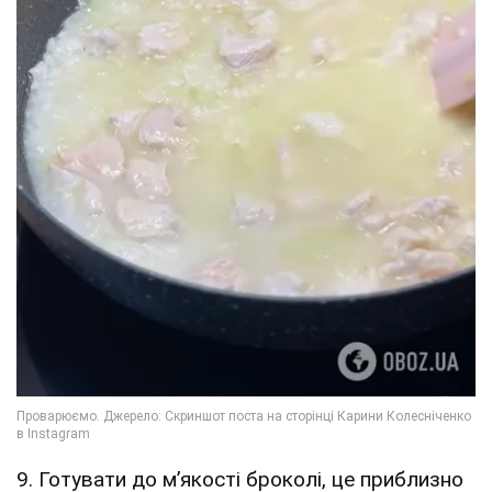
9. Готувати до мʼякості броколі, це приблизно