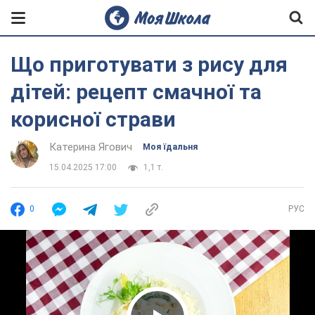
Що приготувати з рису для
дітей: рецепт смачної та
корисної страви
Катерина Ягович
Моя їдальня
15.04.2025 17:00
1,1 т.
0
РУС