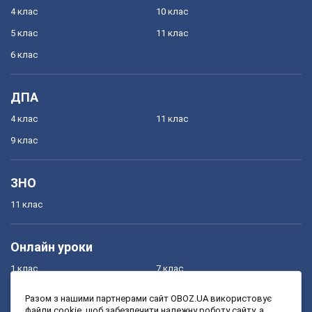
4 клас
10 клас
5 клас
11 клас
6 клас
ДПА
4 клас
11 клас
9 клас
ЗНО
11 клас
Онлайн уроки
1 клас
7 клас
2 клас
8 клас
Разом з нашими партнерами сайт OBOZ.UA використовує
файли cookie, щоб забезпечити належну роботу сайту, а
3 клас
9 клас