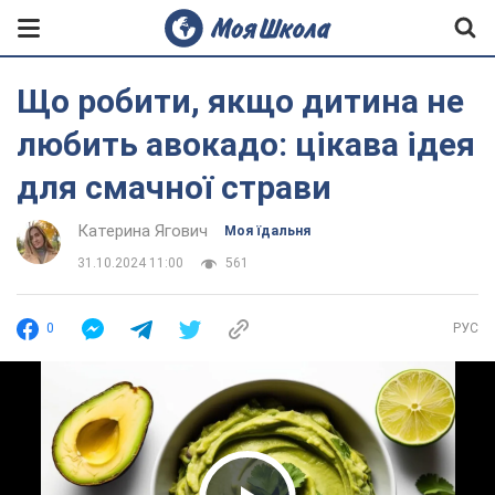
Що робити, якщо дитина не
любить авокадо: цікава ідея
для смачної страви
Катерина Ягович
Моя їдальня
31.10.2024 11:00
561
0
РУС