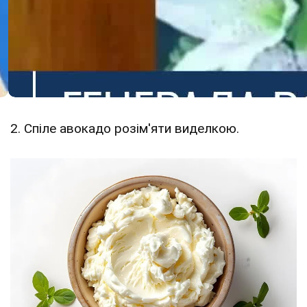
2. Спіле авокадо розім'яти виделкою.