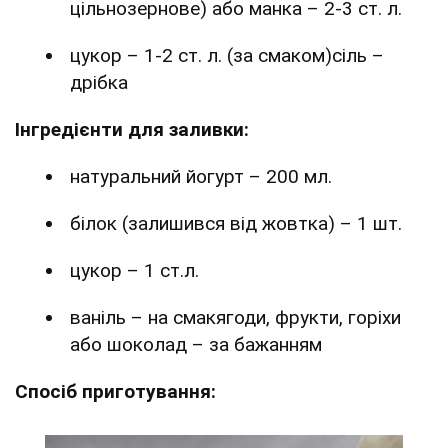
цільнозернове) або манка – 2-3 ст. л.
цукор – 1-2 ст. л. (за смаком)сіль –
дрібка
Інгредієнти для заливки:
натуральний йогурт – 200 мл.
білок (залишився від жовтка) – 1 шт.
цукор – 1 ст.л.
ваніль – на смакягоди, фрукти, горіхи
або шоколад – за бажанням
Спосіб приготування: