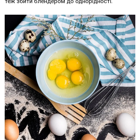
теж збити блендером до однорідності.