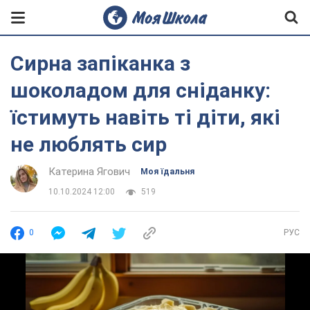
Сирна запіканка з
шоколадом для сніданку:
їстимуть навіть ті діти, які
не люблять сир
Катерина Ягович
Моя їдальня
10.10.2024 12:00
519
0
РУС