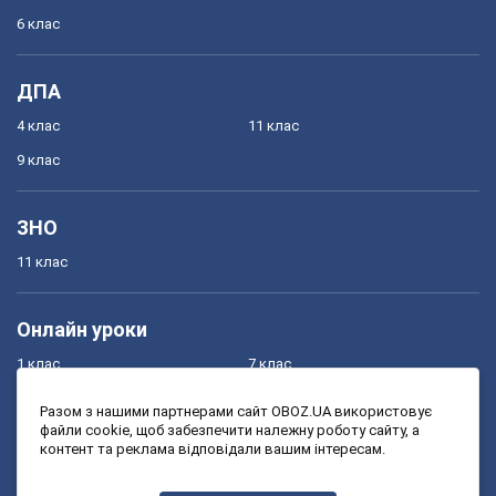
6 клас
ДПА
4 клас
11 клас
9 клас
ЗНО
11 клас
Онлайн уроки
1 клас
7 клас
2 клас
8 клас
Разом з нашими партнерами сайт OBOZ.UA використовує
файли cookie, щоб забезпечити належну роботу сайту, а
3 клас
9 клас
контент та реклама відповідали вашим інтересам.
4 клас
10 клас