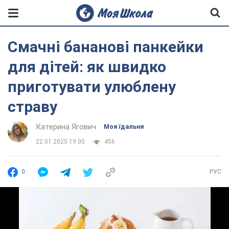
Смачні бананові панкейки
для дітей: як швидко
приготувати улюблену
страву
Катерина Ягович
Моя їдальня
22.01.2025 19:00
456
0
РУС