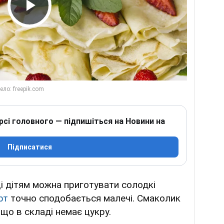
Play Video
рсі головного — підпишіться на Новини на
Підписатися
ці дітям можна приготувати солодкі
рт
точно сподобається малечі. Смаколик
що в складі немає цукру.