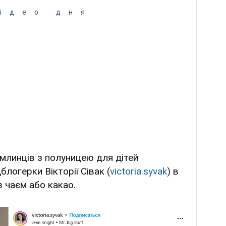
ідео дня
млинців з полуницею для дітей
блогерки Вікторії Сівак (
victoria.syvak
) в
 чаєм або какао.