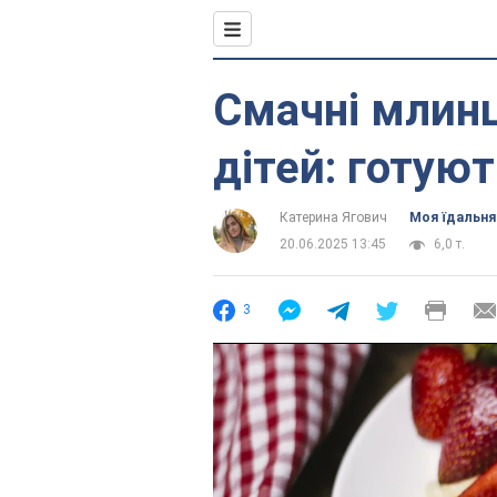
Смачні млинц
дітей: готую
Катерина Ягович
Моя їдальня
20.06.2025 13:45
6,0 т.
3