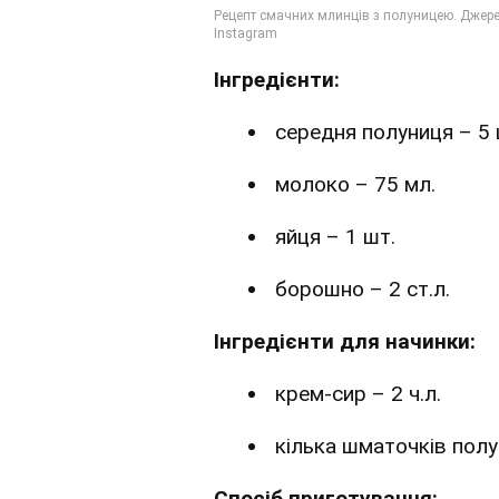
Інгредієнти:
середня полуниця – 5 
молоко – 75 мл.
яйця – 1 шт.
борошно – 2 ст.л.
Інгредієнти для начинки:
крем-сир – 2 ч.л.
кілька шматочків полу
Спосіб приготування: