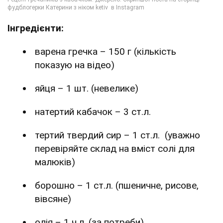
Інгредієнти:
варена гречка – 150 г (кількість
показую на відео)
яйця – 1 шт. (невелике)
натертий кабачок – 3 ст.л.
тертий твердий сир – 1 ст.л. (уважно
перевіряйте склад на вміст солі для
малюків)
борошно – 1 ст.л. (пшеничне, рисове,
вівсяне)
олія – 1 ч.л. (за потреби)