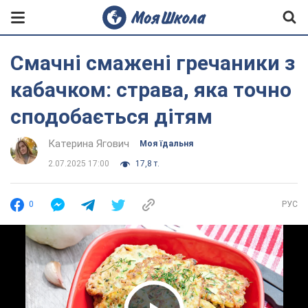
Смачні смажені гречаники з
кабачком: страва, яка точно
сподобається дітям
Катерина Ягович
Моя їдальня
2.07.2025 17:00
17,8 т.
0
РУС