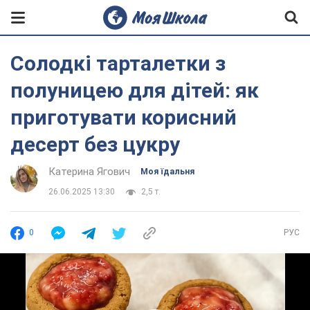
Солодкі тарталетки з
полуницею для дітей: як
приготувати корисний
десерт без цукру
Катерина Ягович
Моя їдальня
26.06.2025 13:30
2,5 т.
0
РУС