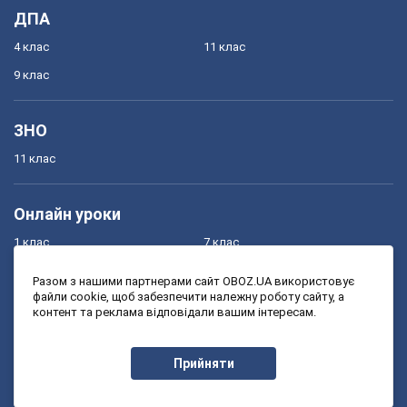
ДПА
4 клас
11 клас
9 клас
ЗНО
11 клас
Онлайн уроки
1 клас
7 клас
2 клас
8 клас
Разом з нашими партнерами сайт OBOZ.UA використовує
файли cookie, щоб забезпечити належну роботу сайту, а
3 клас
9 клас
контент та реклама відповідали вашим інтересам.
4 клас
10 клас
5 клас
11 клас
Прийняти
6 клас