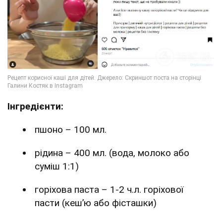
Інгредієнти:
пшоно – 100 мл.
рідина – 400 мл. (вода, молоко або
суміш 1:1)
горіхова паста – 1-2 ч.л. горіхової
пасти (кешʼю або фісташки)