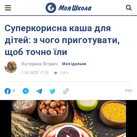
Суперкорисна каша для
дітей: з чого приготувати,
щоб точно їли
Катерина Ягович
Моя їдальня
1.05.2025 17:10
1,6 т.
0
РУС