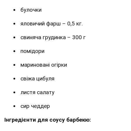
булочки
яловичий фарш – 0,5 кг.
свиняча грудинка – 300 г
помідори
мариновані огірки
свіжа цибуля
листя салату
сир чеддер
Інгредієнти для соусу барбекю: