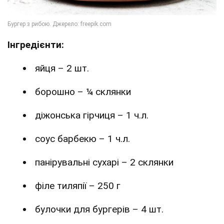
Інгредiєнти:
яйця – 2 шт.
борошно – ¼ склянки
діжонська гірчиця – 1 ч.л.
соус барбекю – 1 ч.л.
панірувальні сухарі – 2 склянки
філе тиляпії – 250 г
булочки для бургерів – 4 шт.