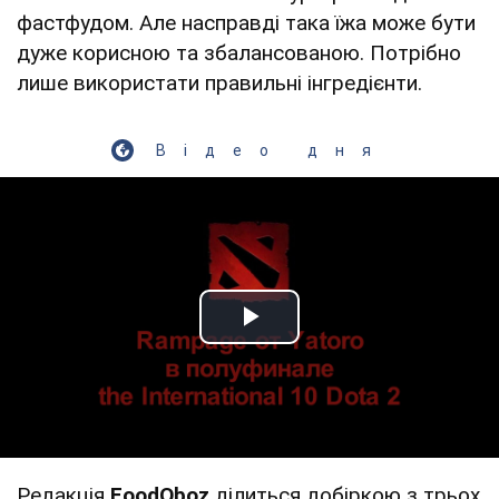
фастфудом. Але насправді така їжа може бути
дуже корисною та збалансованою. Потрібно
лише використати правильні інгредієнти.
Відео дня
Play Video
Редакція
FoodOboz
ділиться добіркою з трьох