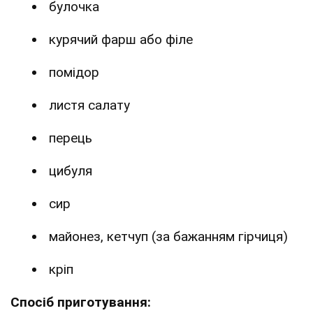
булочка
курячий фарш або філе
помідор
листя салату
перець
цибуля
сир
майонез, кетчуп (за бажанням гірчиця)
кріп
Спосіб приготування: