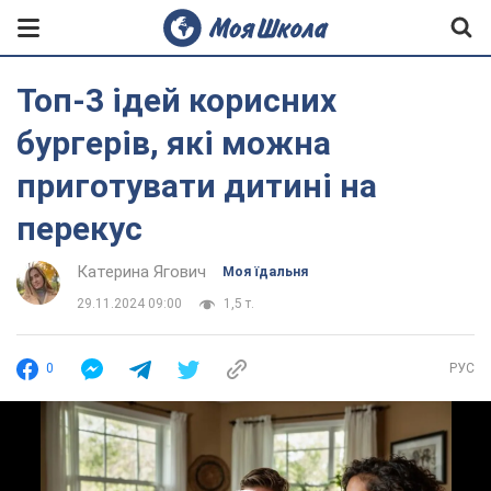
Топ-3 ідей корисних
бургерів, які можна
приготувати дитині на
перекус
Катерина Ягович
Моя їдальня
29.11.2024 09:00
1,5 т.
0
РУС