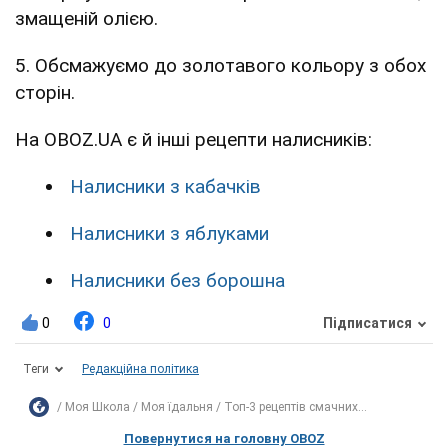
змащеній олією.
5. Обсмажуємо до золотавого кольору з обох
сторін.
На OBOZ.UA є й інші рецепти налисників:
Налисники з кабачків
Налисники з яблуками
Налисники без борошна
0
0
Підписатися
Теги
Редакційна політика
Моя Школа
Моя їдальня
Топ-3 рецептів смачних...
Повернутися на головну OBOZ