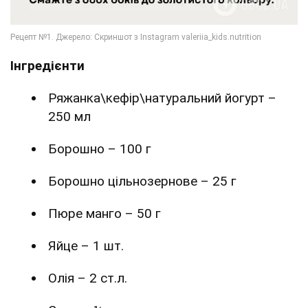
Інгредієнти
Ряжанка\кефір\натуральний йогурт –
250 мл
Борошно – 100 г
Борошно цільнозернове – 25 г
Пюре манго – 50 г
Яйце – 1 шт.
Олія – 2 ст.л.