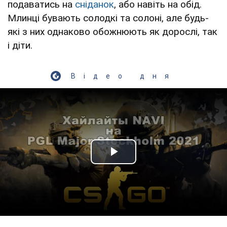
подаватись на
сніданок
, або навіть на обід.
Млинці бувають солодкі та солоні, але будь-
які з них однаково обожнюють як дорослі, так
і діти.
Відео дня
Play Video