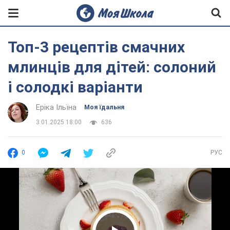
Топ-3 рецептів смачних
млинців для дітей: солоний
і солодкі варіанти
Еріка Ільїна
Моя їдальня
3.01.2025 18:00
636
0
РУС