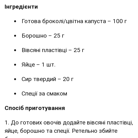
Інгредієнти
Готова броколі/цвітна капуста – 100 г
Борошно – 25 г
Вівсяні пластівці – 25 г
Яйце – 1 шт.
Сир твердий – 20 г
Спеції за смаком
Спосіб приготування
1. До готових овочів додайте вівсяні пластівці,
яйце, борошно та спеції. Ретельно збийте