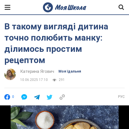
В такому вигляді дитина
точно полюбить манку:
ділимось простим
рецептом
Катерина Ягович
Моя їдальня
10.06.2025 17:10
291
0
РУС