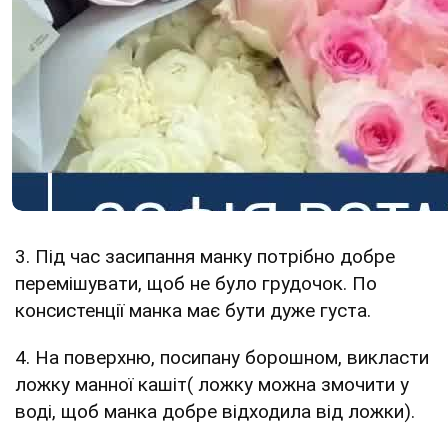
3. Під час засипання манку потрібно добре
перемішувати, щоб не було грудочок. По
консистенції манка має бути дуже густа.
4. На поверхню, посипану борошном, викласти
ложку манної кашіт( ложку можна змочити у
воді, щоб манка добре відходила від ложки).