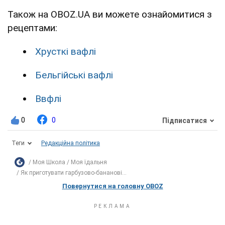
Також на OBOZ.UA ви можете ознайомитися з
рецептами:
Хрусткі вафлі
Бельгійські вафлі
Ввфлі
0
0
Підписатися
Теги
Редакційна політика
Моя Школа
Моя їдальня
Як приготувати гарбузово-бананові...
Повернутися на головну OBOZ