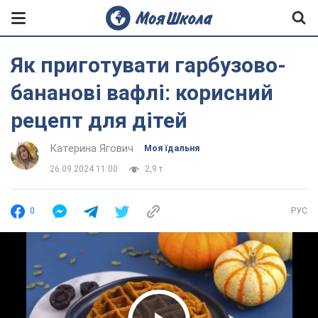
Як приготувати гарбузово-
бананові вафлі: корисний
рецепт для дітей
Катерина Ягович
Моя їдальня
26.09.2024 11:00
2,9 т.
0
РУС