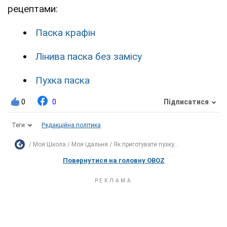
рецептами:
Паска крафін
Лінива паска без замісу
Пухка паска
0
0
Підписатися
Теги
Редакційна політика
Моя Школа
Моя їдальня
Як приготувати пухку...
Повернутися на головну OBOZ