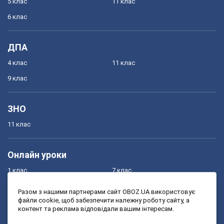
5 клас
11 клас
6 клас
ДПА
4 клас
11 клас
9 клас
ЗНО
11 клас
Онлайн уроки
1 клас
7 клас
2 клас
8 клас
Разом з нашими партнерами сайт OBOZ.UA використовує
файли cookie, щоб забезпечити належну роботу сайту, а
3 клас
9 клас
контент та реклама відповідали вашим інтересам.
4 клас
10 клас