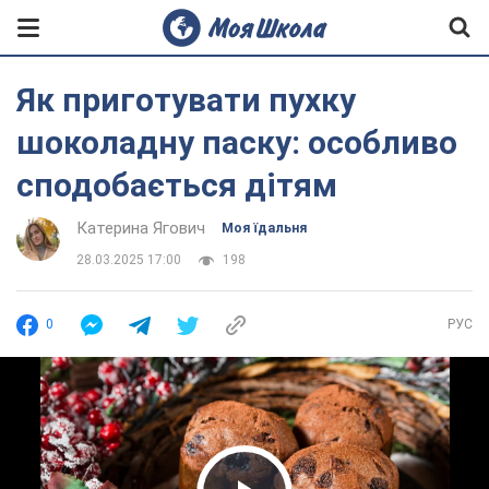
Як приготувати пухку
шоколадну паску: особливо
сподобається дітям
Катерина Ягович
Моя їдальня
28.03.2025 17:00
198
0
РУС