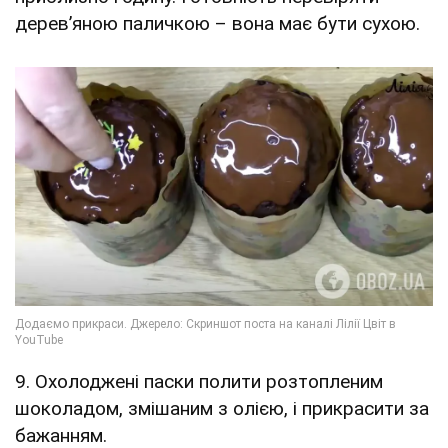
дерев’яною паличкою – вона має бути сухою.
9. Охолоджені паски полити розтопленим
шоколадом, змішаним з олією, і прикрасити за
бажанням.