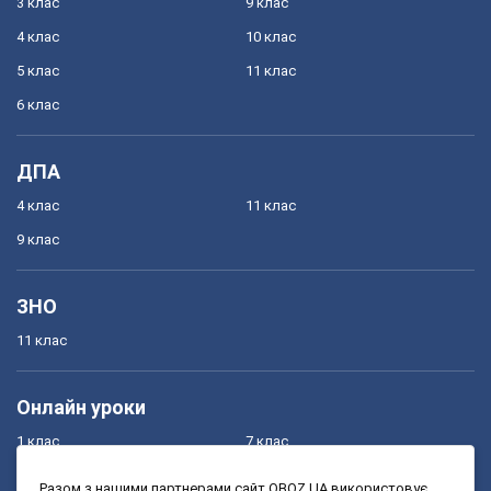
3 клас
9 клас
4 клас
10 клас
5 клас
11 клас
6 клас
ДПА
4 клас
11 клас
9 клас
ЗНО
11 клас
Онлайн уроки
1 клас
7 клас
2 клас
8 клас
Разом з нашими партнерами сайт OBOZ.UA використовує