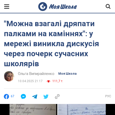
"Можна взагалі дряпати
палками на каміннях": у
мережі виникла дискусія
через почерк сучасних
школярів
Ольга Випирайленко
Моя Школа
10.04.2025 21:17
111,7 т.
67
РУС