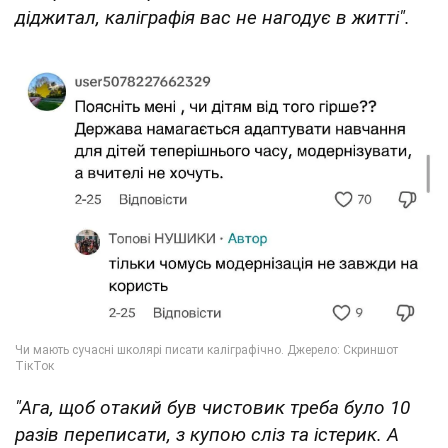
діджитал, каліграфія вас не нагодує в житті".
"Ага, щоб отакий був чистовик треба було 10
разів переписати, з купою сліз та істерик. А