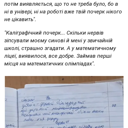
потім виявляється, що то не треба було, бо в
ні в універі, ні на роботі вже твій почерк нікого
не цікавить".
"Каліграфічний почерк... Скільки нервів
зіпсували моєму синові й мені у звичайній
школі, страшно згадати. А у математичному
ліцеї, виявилося, все добре. Займав перші
місця на математичних олімпіадах".