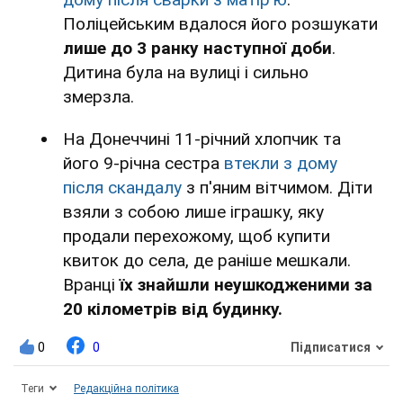
Поліцейським вдалося його розшукати
лише до 3 ранку наступної доби
.
Дитина була на вулиці і сильно
змерзла.
На Донеччині 11-річний хлопчик та
його 9-річна сестра
втекли з дому
після скандалу
з п'яним вітчимом. Діти
взяли з собою лише іграшку, яку
продали перехожому, щоб купити
квиток до села, де раніше мешкали.
Вранці
їх знайшли неушкодженими за
20 кілометрів від будинку.
0
0
Підписатися
Теги
Редакційна політика