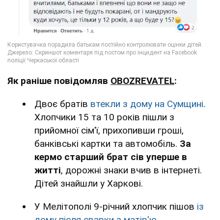
Як раніше повідомляв
OBOZREVATEL
:
Двоє братів
втекли з дому на Сумщині
.
Хлопчики 15 та 10 років пішли з
прийомної сім'ї, прихопивши гроші,
банківські картки та автомобіль.
За
кермо старший брат сів уперше в
житті
, дорожні знаки вчив в інтернеті.
Дітей знайшли у Харкові.
У Мелітополі 9-річний хлопчик пішов
із
дому після сварки з матір'ю
.