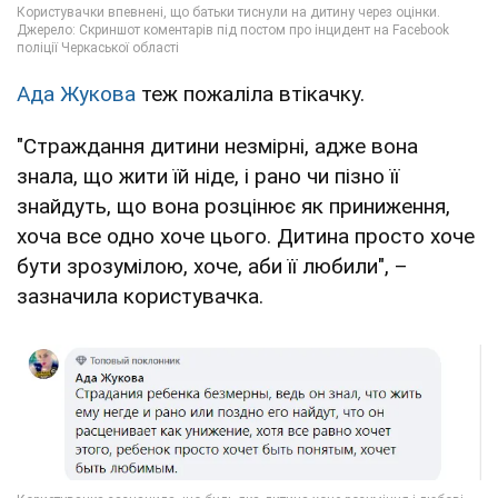
Ада Жукова
теж пожаліла втікачку.
"Страждання дитини незмірні, адже вона
знала, що жити їй ніде, і рано чи пізно її
знайдуть, що вона розцінює як приниження,
хоча все одно хоче цього. Дитина просто хоче
бути зрозумілою, хоче, аби її любили", –
зазначила користувачка.