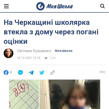
На Черкащині школярка
втекла з дому через погані
оцінки
Світлана Кузьменко
Моя Школа
26.12.2021 10:18
1,3 т.
0
РУС