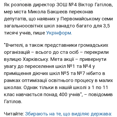
Як розповів директор ЗОШ №4 Віктор Гатілов,
мер міста Микола Бакшеєв переконав
депутатів, що наявних у Первомайському семи
загальноосвітніх шкіл занадто багато для 3,5
тисячі учнів, пише
Укрінформ.
"Вчителі, а також представники громадських
організацій – всього до ста осіб – перекрили
вулицю Харківську. Мета акції – привернути
увагу до переселення шкіл №1 та №4 у
приміщення діючих шкіл №5 та №7 нібито в
рамках оптимізації освітнього процесу в малих
школах. Однак тільки в нашій школі з 1 по 11
клас навчається понад 400 учнів", – повідомив
Гатілов.
Читайте:
Збирають на те, що виділяє держава: