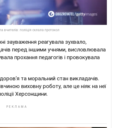
 їхні зауваження реагувала зухвало,
дачів перед іншими учнями, висловлювала
увала прохання педагогів і провокувала
доров’я та моральний стан викладачів.
вчиною виховну роботу, але це ніяк на неї
поліції Херсонщини.