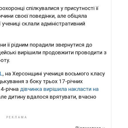
охоронці спілкувалися у присутності її
ичини своєї поведінки, але обіцяла
 учениці склали адміністративний
ини її рідним порадили звернутися до
іцейські вирішили продовжити проводити з
оту.
L
, на Херсонщині учениця восьмого класу
ькування з боку трьох 17-річних
14-річна
дівчинка вирішила накласти на
 але дитину вдалося врятувати, вчасно