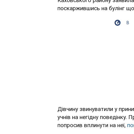
Каховського району заявила 
поскаржившись на булінг що
В
Дівчину звинуватили у приниж
учнів на негідну поведінку.
попросив вплинути на неї,
по