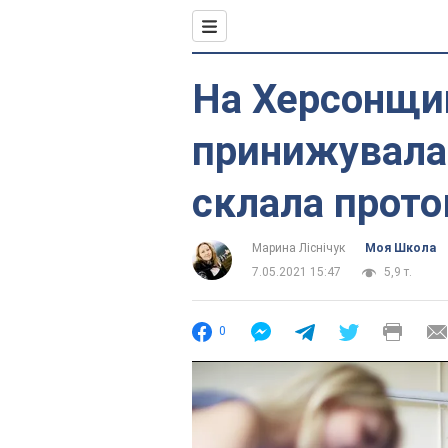
На Херсонщи
принижувала 
склала прото
Марина Ліснічук
Моя Школа
7.05.2021 15:47
5,9 т.
0