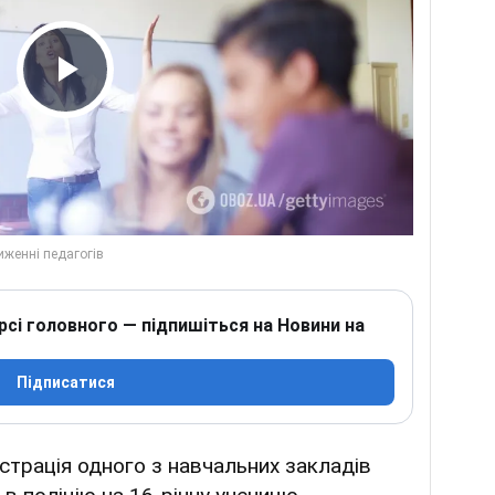
Play Video
рсі головного — підпишіться на Новини на
Підписатися
істрація одного з навчальних закладів