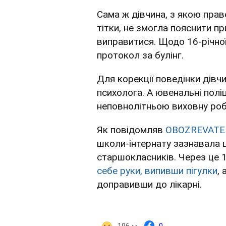
Сама ж дівчина, з якою право
тітки, не змогла пояснити пр
виправитися. Щодо 16-річної
протокол за булінг.
Для корекції поведінки дівч
психолога. А ювенальні пол
неповнолітньою виховну роб
Як повідомляв
OBOZREVATE
школи-інтернату зазнавала ц
старшокласників. Через це 
себе руки, випивши пігулки
,
доправивши до лікарні.