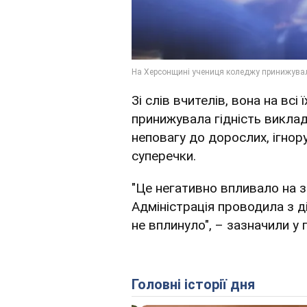
Зі слів вчителів, вона на всі
принижувала гідність викла
неповагу до дорослих, ігнор
суперечки.
"Це негативно впливало на з
Адміністрація проводила з ді
не вплинуло", – зазначили у 
Головні історії дня