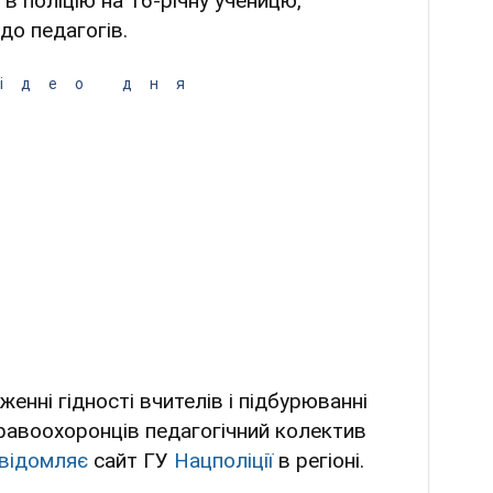
в поліцію на 16-річну ученицю,
до педагогів.
ідео дня
енні гідності вчителів і підбурюванні
 Правоохоронців педагогічний колектив
відомляє
сайт ГУ
Нацполіції
в регіоні.