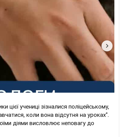
ки цієї учениці зізналися поліцейському,
авчатися, коли вона відсутня на уроках".
воїми діями висловлює неповагу до